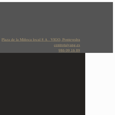
Plaza de la Miñoca local 8 A . VIGO, Pontevedra
centrotaiyang.es
986 09 16 89