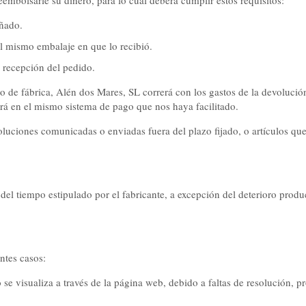
embolsarle su dinero, para lo cual deberá cumplir estos requisitos:
añado.
el mismo embalaje en que lo recibió.
a recepción del pedido.
o de fábrica, Alén dos Mares, SL correrá con los gastos de la devolución
rá en el mismo sistema de pago que nos haya facilitado.
luciones comunicadas o enviadas fuera del plazo fijado, o artículos qu
el tiempo estipulado por el fabricante, a excepción del deterioro produc
ntes casos:
e visualiza a través de la página web, debido a faltas de resolución, pr