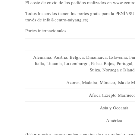
El coste de envío de los pedidos realizados en www.centro-
Todos los envíos tienen los portes gratis para la PENÍNS
través de info@centro-taiyang.es)
Portes internacionales
Alemania, Austria, Bélgica, Dinamarca, Eslovenia, Finl
Italia, Lituania, Luxemburgo, Países Bajos, Portugal,
Suiza, Noruega e Island
Azores, Madeira, Mónaco, Isla de 
África (Exepto Marruec
Asia y Oceanía
América
(Estos precios corresponden a envíos de un producto, para