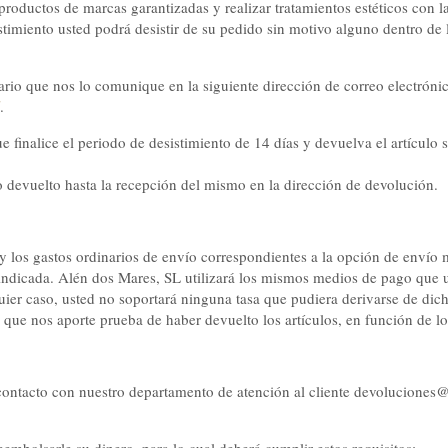
roductos de marcas garantizadas y realizar tratamientos estéticos con 
miento usted podrá desistir de su pedido sin motivo alguno dentro de l
sario que nos lo comunique en la siguiente dirección de correo electróni
.
 finalice el periodo de desistimiento de 14 días y devuelva el artículo 
o devuelto hasta la recepción del mismo en la dirección de devolución.
y los gastos ordinarios de envío correspondientes a la opción de envío 
indicada. Alén dos Mares, SL utilizará los mismos medios de pago que us
er caso, usted no soportará ninguna tasa que pudiera derivarse de dic
a que nos aporte prueba de haber devuelto los artículos, en función de l
 contacto con nuestro departamento de atención al cliente devoluciones