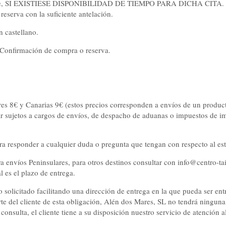
 desee, SI EXISTIESE DISPONIBILIDAD DE TIEMPO PARA DICHA CITA. Par
 reserva con la suficiente antelación.
n castellano.
 Confirmación de compra o reserva.
ares 8€ y Canarias 9€ (estos precios corresponden a envíos de un produc
r sujetos a cargos de envíos, de despacho de aduanas o impuestos de imp
ara responder a cualquier duda o pregunta que tengan con respecto al es
ra envíos Peninsulares, para otros destinos consultar con info@centro-ta
 es el plazo de entrega.
o solicitado facilitando una dirección de entrega en la que pueda ser ent
e del cliente de esta obligación, Alén dos Mares, SL no tendrá ninguna 
consulta, el cliente tiene a su disposición nuestro servicio de atención al