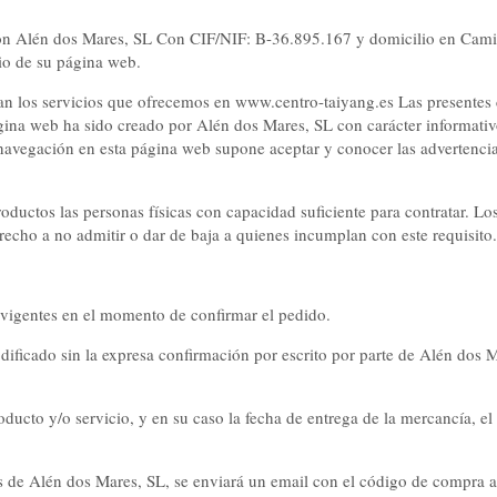
s son Alén dos Mares, SL Con CIF/NIF: B-36.895.167 y domicilio en Ca
io de su página web.
lan los servicios que ofrecemos en www.centro-taiyang.es Las presentes 
gina web ha sido creado por Alén dos Mares, SL con carácter informativ
 navegación en esta página web supone aceptar y conocer las advertenci
oductos las personas físicas con capacidad suficiente para contratar. Lo
recho a no admitir o dar de baja a quienes incumplan con este requisito.
s vigentes en el momento de confirmar el pedido.
ficado sin la expresa confirmación por escrito por parte de Alén dos M
ducto y/o servicio, y en su caso la fecha de entrega de la mercancía, e
nes de Alén dos Mares, SL, se enviará un email con el código de compra a