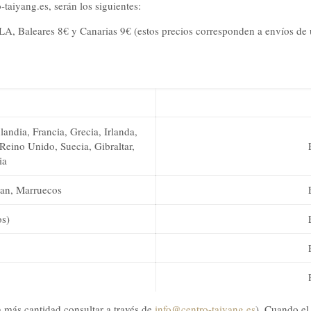
taiyang.es, serán los siguientes:
ULA, Baleares 8€ y Canarias 9€ (estos precios corresponden a envíos d
andia, Francia, Grecia, Irlanda,
 Reino Unido, Suecia, Gibraltar,
ia
Man, Marruecos
os)
 más cantidad consultar a través de
info@centro-taiyang.es
). Cuando el