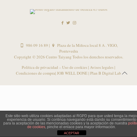
986 09 16 89
|
Plaza de la Miñoca local 8 A . VIGO,
Pontevedra
Copyright ©
2026 Centro Taiyang Todos los derechos reservados.
Política de privacidad – Uso de cookies
|
Avisos legales
|
Condiciones de compra
| JOB WELL DONE |
Plan B Digital Lab
Este sitio web utiliza cookies adaptadas al RGPD para que usted tenga la mejo
experiencia de usuario. Si continúa navegando está dando su consentimiento
para la aceptación de las mencionadas cookies y la aceptación de nuestra
políti
de cookies
, pinche el enlace para mayor información.
ACEPTAR