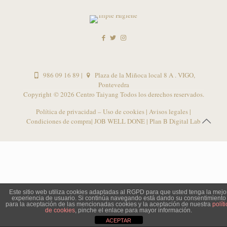
986 09 16 89
|
Plaza de la Miñoca local 8 A . VIGO,
Pontevedra
Copyright ©
2026 Centro Taiyang Todos los derechos reservados.
Política de privacidad – Uso de cookies
|
Avisos legales
|
Condiciones de compra
| JOB WELL DONE |
Plan B Digital Lab
Este sitio web utiliza cookies adaptadas al RGPD para que usted tenga la mejo
experiencia de usuario. Si continúa navegando está dando su consentimiento
para la aceptación de las mencionadas cookies y la aceptación de nuestra
políti
de cookies
, pinche el enlace para mayor información.
ACEPTAR