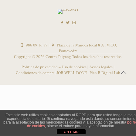
986 09 16 89
|
Plaza de la Miñoca local 8 A . VIGO,
Pontevedra
Copyright ©
2026 Centro Taiyang Todos los derechos reservados.
Política de privacidad – Uso de cookies
|
Avisos legales
|
Condiciones de compra
| JOB WELL DONE |
Plan B Digital Lab
Este sitio web utiliza cookies adaptadas al RGPD para que usted tenga la mejo
experiencia de usuario. Si continúa navegando está dando su consentimiento
para la aceptación de las mencionadas cookies y la aceptación de nuestra
políti
de cookies
, pinche el enlace para mayor información.
ACEPTAR