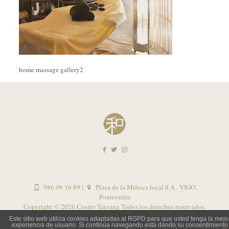
home massage gallery2
986 09 16 89
|
Plaza de la Miñoca local 8 A . VIGO,
Pontevedra
Copyright ©
2026 Centro Taiyang Todos los derechos reservados.
Este sitio web utiliza cookies adaptadas al RGPD para que usted tenga la mejo
Política de privacidad – Uso de cookies
|
Avisos legales
|
experiencia de usuario. Si continúa navegando está dando su consentimiento