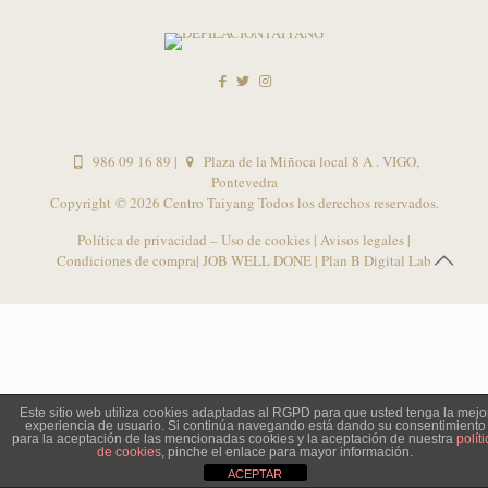
986 09 16 89
|
Plaza de la Miñoca local 8 A . VIGO,
Pontevedra
Copyright ©
2026 Centro Taiyang Todos los derechos reservados.
Política de privacidad – Uso de cookies
|
Avisos legales
|
Condiciones de compra
| JOB WELL DONE |
Plan B Digital Lab
Este sitio web utiliza cookies adaptadas al RGPD para que usted tenga la mejo
experiencia de usuario. Si continúa navegando está dando su consentimiento
para la aceptación de las mencionadas cookies y la aceptación de nuestra
políti
de cookies
, pinche el enlace para mayor información.
ACEPTAR