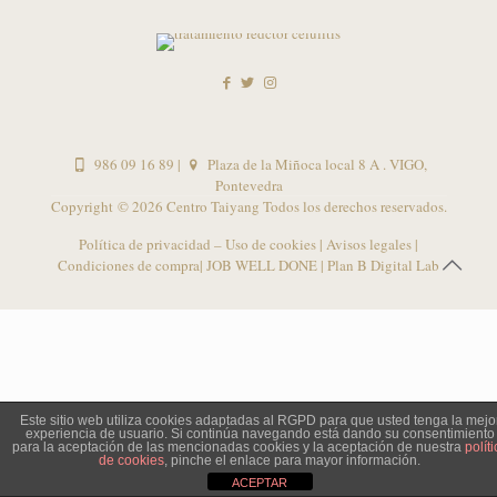
986 09 16 89
|
Plaza de la Miñoca local 8 A . VIGO,
Pontevedra
Copyright ©
2026 Centro Taiyang Todos los derechos reservados.
Política de privacidad – Uso de cookies
|
Avisos legales
|
Condiciones de compra
| JOB WELL DONE |
Plan B Digital Lab
Este sitio web utiliza cookies adaptadas al RGPD para que usted tenga la mejo
experiencia de usuario. Si continúa navegando está dando su consentimiento
para la aceptación de las mencionadas cookies y la aceptación de nuestra
políti
de cookies
, pinche el enlace para mayor información.
ACEPTAR