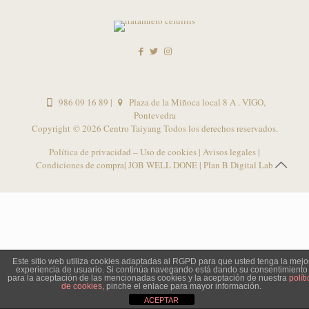
986 09 16 89
|
Plaza de la Miñoca local 8 A . VIGO,
Pontevedra
Copyright ©
2026 Centro Taiyang Todos los derechos reservados.
Política de privacidad – Uso de cookies
|
Avisos legales
|
Condiciones de compra
| JOB WELL DONE |
Plan B Digital Lab
Este sitio web utiliza cookies adaptadas al RGPD para que usted tenga la mejo
experiencia de usuario. Si continúa navegando está dando su consentimiento
para la aceptación de las mencionadas cookies y la aceptación de nuestra
políti
de cookies
, pinche el enlace para mayor información.
ACEPTAR