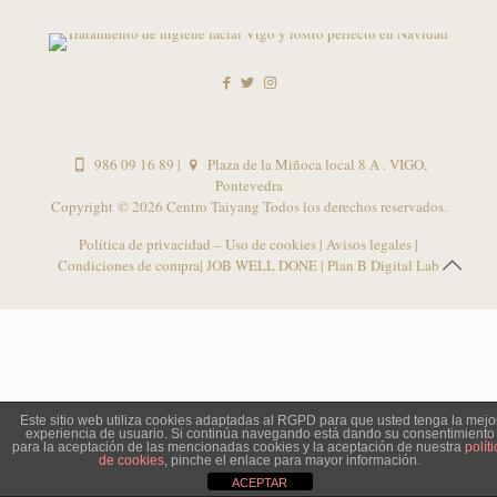
986 09 16 89
|
Plaza de la Miñoca local 8 A . VIGO,
Pontevedra
Copyright ©
2026 Centro Taiyang Todos los derechos reservados.
Política de privacidad – Uso de cookies
|
Avisos legales
|
Condiciones de compra
| JOB WELL DONE |
Plan B Digital Lab
Este sitio web utiliza cookies adaptadas al RGPD para que usted tenga la mejo
experiencia de usuario. Si continúa navegando está dando su consentimiento
para la aceptación de las mencionadas cookies y la aceptación de nuestra
políti
de cookies
, pinche el enlace para mayor información.
ACEPTAR