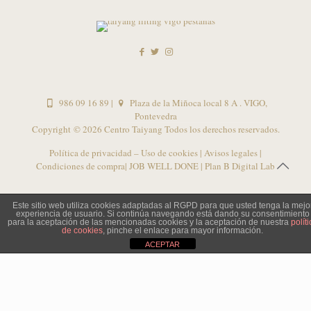
986 09 16 89
|
Plaza de la Miñoca local 8 A . VIGO,
Pontevedra
Copyright ©
2026 Centro Taiyang Todos los derechos reservados.
Política de privacidad – Uso de cookies
|
Avisos legales
|
Condiciones de compra
| JOB WELL DONE |
Plan B Digital Lab
Este sitio web utiliza cookies adaptadas al RGPD para que usted tenga la mejo
experiencia de usuario. Si continúa navegando está dando su consentimiento
para la aceptación de las mencionadas cookies y la aceptación de nuestra
políti
de cookies
, pinche el enlace para mayor información.
ACEPTAR