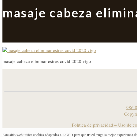
masaje cabeza elimin
masaje cabeza eliminar estres covid 2020 vigo
986 0
Copyr
Política de privacidad – Uso de c
Este sitio web utiliza cookies adaptadas al RGPD para que usted tenga la mejor experiencia d