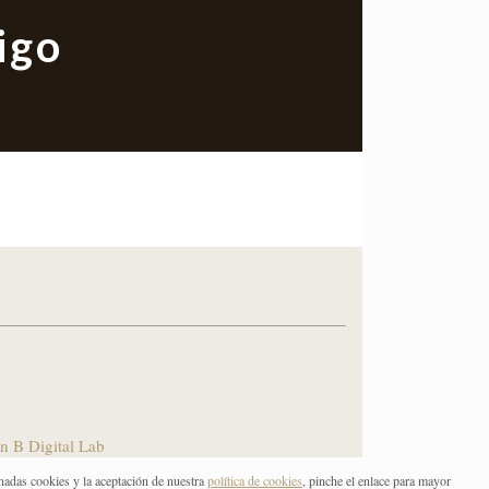
igo
n B Digital Lab
nadas cookies y la aceptación de nuestra
política de cookies
, pinche el enlace para mayor