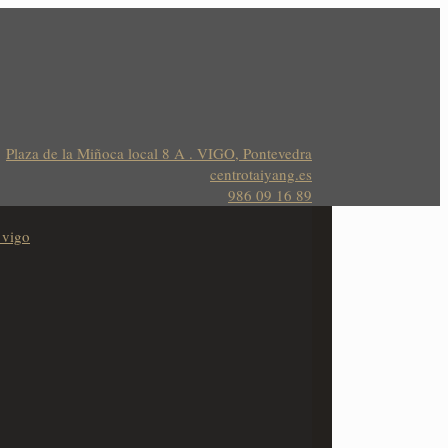
Plaza de la Miñoca local 8 A . VIGO, Pontevedra
centrotaiyang.es
986 09 16 89