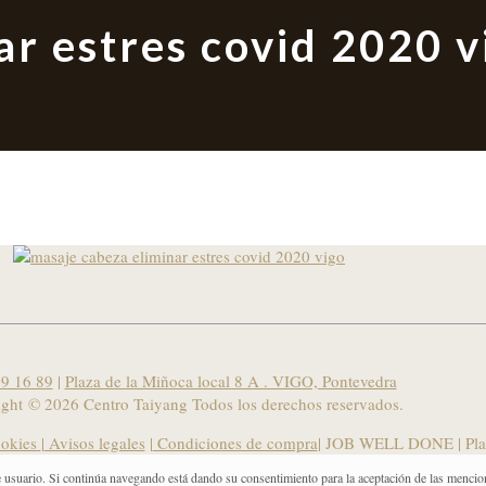
ar estres covid 2020 v
9 16 89
|
Plaza de la Miñoca local 8 A . VIGO, Pontevedra
ight ©
2026 Centro Taiyang Todos los derechos reservados.
ookies
|
Avisos legales
|
Condiciones de compra
| JOB WELL DONE |
Pla
e usuario. Si continúa navegando está dando su consentimiento para la aceptación de las mencio