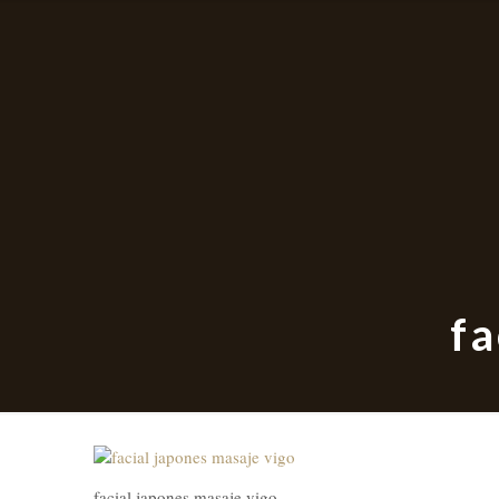
fa
facial japones masaje vigo