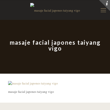
masaje facial japones taiyang
vigo
masaje facial japones taiyang vigo