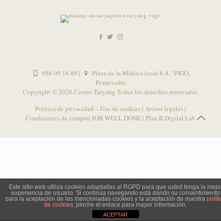
986 09 16 89
|
Plaza de la Miñoca local 8 A . VIGO,
Pontevedra
Copyright ©
2026 Centro Taiyang Todos los derechos reservados.
Política de privacidad – Uso de cookies
|
Avisos legales
|
Condiciones de compra
| JOB WELL DONE |
Plan B Digital Lab
Este sitio web utiliza cookies adaptadas al RGPD para que usted tenga la mejo
experiencia de usuario. Si continúa navegando está dando su consentimiento
para la aceptación de las mencionadas cookies y la aceptación de nuestra
políti
de cookies
, pinche el enlace para mayor información.
ACEPTAR