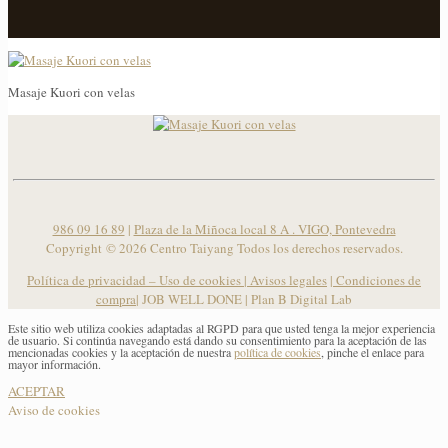
Masaje Kuori con velas
Masaje Kuori con velas
986 09 16 89
|
Plaza de la Miñoca local 8 A . VIGO, Pontevedra
Copyright ©
2026 Centro Taiyang Todos los derechos reservados.
Política de privacidad – Uso de cookies
|
Avisos legales
|
Condiciones de
compra
| JOB WELL DONE |
Plan B Digital Lab
Este sitio web utiliza cookies adaptadas al RGPD para que usted tenga la mejor experiencia
de usuario. Si continúa navegando está dando su consentimiento para la aceptación de las
mencionadas cookies y la aceptación de nuestra
política de cookies
, pinche el enlace para
mayor información.
ACEPTAR
Aviso de cookies