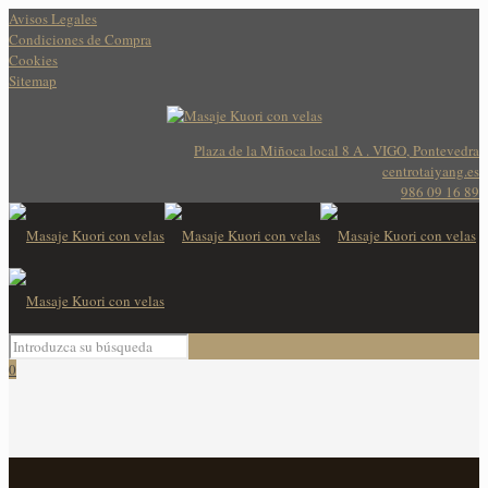
Avisos Legales
Condiciones de Compra
Cookies
Sitemap
Plaza de la Miñoca local 8 A . VIGO, Pontevedra
centrotaiyang.es
986 09 16 89
0