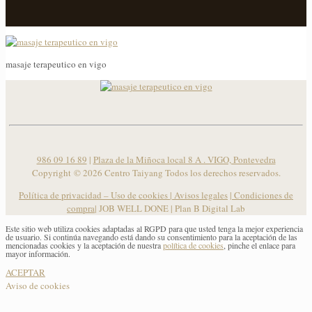
masaje terapeutico en vigo
masaje terapeutico en vigo
986 09 16 89
|
Plaza de la Miñoca local 8 A . VIGO, Pontevedra
Copyright ©
2026 Centro Taiyang Todos los derechos reservados.
Política de privacidad – Uso de cookies
|
Avisos legales
|
Condiciones de
compra
| JOB WELL DONE |
Plan B Digital Lab
Este sitio web utiliza cookies adaptadas al RGPD para que usted tenga la mejor experiencia
de usuario. Si continúa navegando está dando su consentimiento para la aceptación de las
mencionadas cookies y la aceptación de nuestra
política de cookies
, pinche el enlace para
mayor información.
ACEPTAR
Aviso de cookies