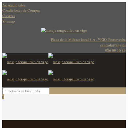
Avisos Legales
Condiciones de Compra
Cookies
Sitemap
Plaza de la Miñoca local 8 A . VIGO, Pontevedra
centrotaiyang.es
986 09 16 89
0