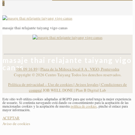
0
masaje thai relajante taiyang vigo canas
masaje thai relajante taiyang vigo
canas
986 09 16 89
|
Plaza de la Miñoca local 8 A . VIGO, Pontevedra
Copyright ©
2026 Centro Taiyang Todos los derechos reservados.
Política de privacidad – Uso de cookies
|
Avisos legales
|
Condiciones de
compra
| JOB WELL DONE |
Plan B Digital Lab
Este sitio web utiliza cookies adaptadas al RGPD para que usted tenga la mejor experiencia
de usuario. Si continúa navegando está dando su consentimiento para la aceptación de las
mencionadas cookies y la aceptación de nuestra
política de cookies
, pinche el enlace para
mayor información.
ACEPTAR
Aviso de cookies