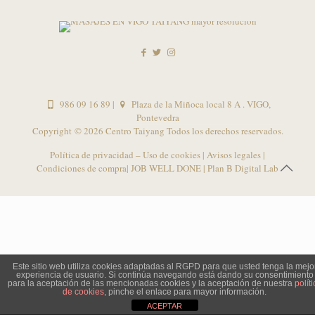
986 09 16 89
|
Plaza de la Miñoca local 8 A . VIGO,
Pontevedra
Copyright ©
2026 Centro Taiyang Todos los derechos reservados.
Política de privacidad – Uso de cookies
|
Avisos legales
|
Condiciones de compra
| JOB WELL DONE |
Plan B Digital Lab
Este sitio web utiliza cookies adaptadas al RGPD para que usted tenga la mejo
experiencia de usuario. Si continúa navegando está dando su consentimiento
para la aceptación de las mencionadas cookies y la aceptación de nuestra
políti
de cookies
, pinche el enlace para mayor información.
ACEPTAR