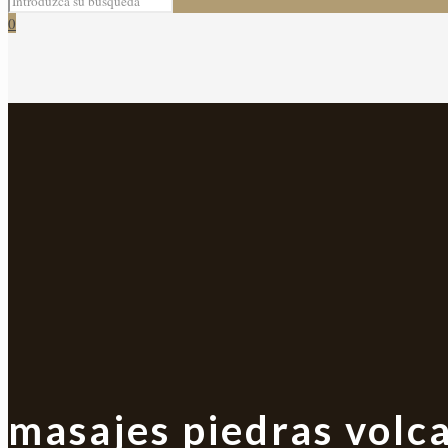
0
masajes piedras volc