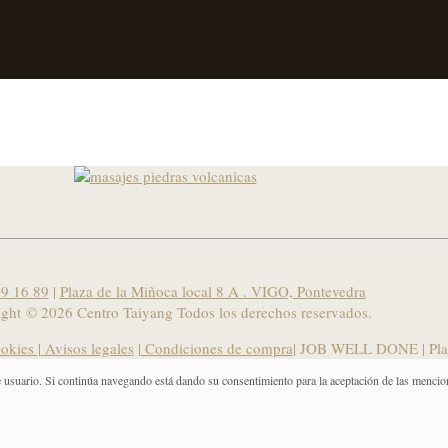
9 16 89
|
Plaza de la Miñoca local 8 A . VIGO, Pontevedra
ight ©
2026 Centro Taiyang Todos los derechos reservados.
ookies
|
Avisos legales
|
Condiciones de compra
| JOB WELL DONE |
Pla
e usuario. Si continúa navegando está dando su consentimiento para la aceptación de las mencio