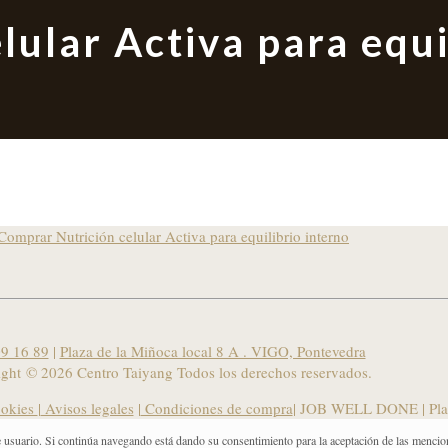
lular Activa para equi
9 16 89
|
Plaza de la Miñoca local 8 A . VIGO, Pontevedra
ight ©
2026 Centro Taiyang Todos los derechos reservados.
ookies
|
Avisos legales
|
Condiciones de compra
| JOB WELL DONE |
Pla
e usuario. Si continúa navegando está dando su consentimiento para la aceptación de las mencio