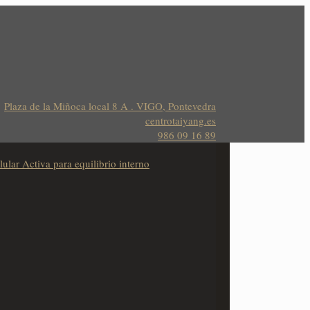
Plaza de la Miñoca local 8 A . VIGO, Pontevedra
centrotaiyang.es
986 09 16 89