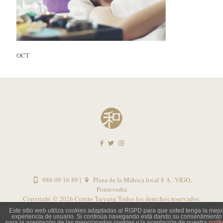
OCT
986 09 16 89
|
Plaza de la Miñoca local 8 A . VIGO,
Pontevedra
Copyright ©
2026 Centro Taiyang Todos los derechos reservados.
Este sitio web utiliza cookies adaptadas al RGPD para que usted tenga la mejo
Política de privacidad – Uso de cookies
|
Avisos legales
|
experiencia de usuario. Si continúa navegando está dando su consentimiento
para la aceptación de las mencionadas cookies y la aceptación de nuestra
políti