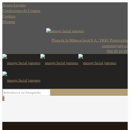
Avisos Legales
Condiciones de Compra
Cookies
Sitemap
Plaza de la Miñoca local 8 A . VIGO, Pontevedra
centrotaiyang.es
986 09 16 89
0