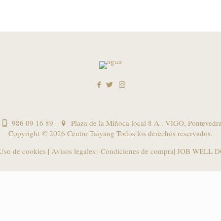
986 09 16 89
|
Plaza de la Miñoca local 8 A . VIGO, Pontevedr
Copyright ©
2026 Centro Taiyang Todos los derechos reservados.
 Uso de cookies
|
Avisos legales
|
Condiciones de compra
| JOB WELL D