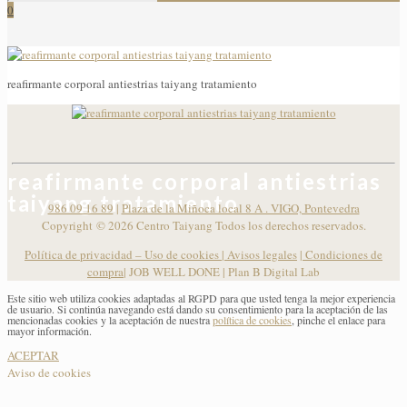
0
reafirmante corporal antiestrias taiyang tratamiento
reafirmante corporal antiestrias
taiyang tratamiento
986 09 16 89
|
Plaza de la Miñoca local 8 A . VIGO, Pontevedra
Copyright ©
2026 Centro Taiyang Todos los derechos reservados.
Política de privacidad – Uso de cookies
|
Avisos legales
|
Condiciones de
compra
| JOB WELL DONE |
Plan B Digital Lab
Este sitio web utiliza cookies adaptadas al RGPD para que usted tenga la mejor experiencia
de usuario. Si continúa navegando está dando su consentimiento para la aceptación de las
mencionadas cookies y la aceptación de nuestra
política de cookies
, pinche el enlace para
mayor información.
ACEPTAR
Aviso de cookies