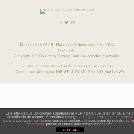
986 09 16 89
|
Plaza de la Miñoca local 8 A . VIGO,
Pontevedra
Copyright ©
2026 Centro Taiyang Todos los derechos reservados.
Política de privacidad – Uso de cookies
|
Avisos legales
|
Condiciones de compra
| JOB WELL DONE |
Plan B Digital Lab
Este sitio web utiliza cookies adaptadas al RGPD para que usted tenga la mejo
experiencia de usuario. Si continúa navegando está dando su consentimiento
para la aceptación de las mencionadas cookies y la aceptación de nuestra
políti
de cookies
, pinche el enlace para mayor información.
ACEPTAR