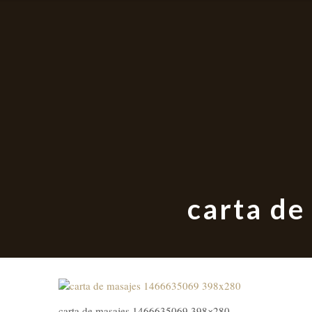
carta d
carta de masajes 1466635069 398×280