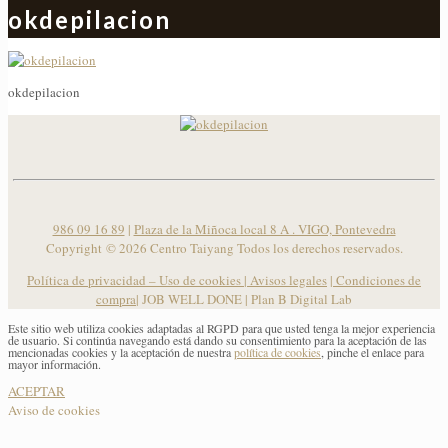
okdepilacion
okdepilacion
986 09 16 89
|
Plaza de la Miñoca local 8 A . VIGO, Pontevedra
Copyright ©
2026 Centro Taiyang Todos los derechos reservados.
Política de privacidad – Uso de cookies
|
Avisos legales
|
Condiciones de
compra
| JOB WELL DONE |
Plan B Digital Lab
Este sitio web utiliza cookies adaptadas al RGPD para que usted tenga la mejor experiencia
de usuario. Si continúa navegando está dando su consentimiento para la aceptación de las
mencionadas cookies y la aceptación de nuestra
política de cookies
, pinche el enlace para
mayor información.
ACEPTAR
Aviso de cookies