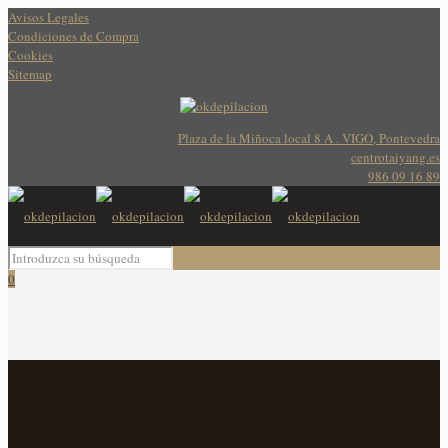
Avisos Legales
Condiciones de Compra
Cookies
Sitemap
Plaza de la Miñoca local 8 A . VIGO, Pontevedra
centrotaiyang.es
986 09 16 89
0