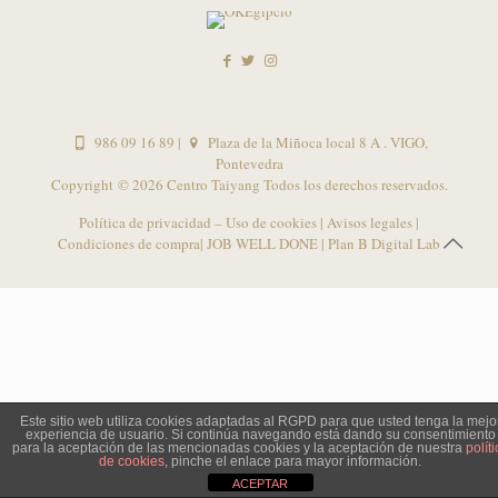
986 09 16 89
|
Plaza de la Miñoca local 8 A . VIGO,
Pontevedra
Copyright ©
2026 Centro Taiyang Todos los derechos reservados.
Política de privacidad – Uso de cookies
|
Avisos legales
|
Condiciones de compra
| JOB WELL DONE |
Plan B Digital Lab
Este sitio web utiliza cookies adaptadas al RGPD para que usted tenga la mejo
experiencia de usuario. Si continúa navegando está dando su consentimiento
para la aceptación de las mencionadas cookies y la aceptación de nuestra
políti
de cookies
, pinche el enlace para mayor información.
ACEPTAR