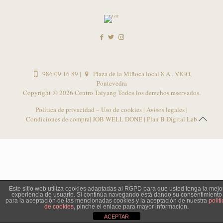
986 09 16 89
|
Plaza de la Miñoca local 8 A . VIGO,
Pontevedra
Copyright ©
2026 Centro Taiyang Todos los derechos reservados.
Política de privacidad – Uso de cookies
|
Avisos legales
|
Condiciones de compra
| JOB WELL DONE |
Plan B Digital Lab
Este sitio web utiliza cookies adaptadas al RGPD para que usted tenga la mejo
experiencia de usuario. Si continúa navegando está dando su consentimiento
para la aceptación de las mencionadas cookies y la aceptación de nuestra
políti
de cookies
, pinche el enlace para mayor información.
ACEPTAR