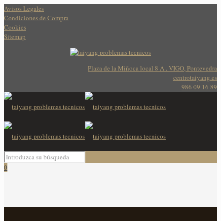
Avisos Legales
Condiciones de Compra
Cookies
Sitemap
Plaza de la Miñoca local 8 A . VIGO, Pontevedra
centrotaiyang.es
986 09 16 89
0