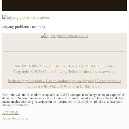
taiyang problemas tecnicos
taiyang problemas tecnicos
986 09 16 89
|
Plaza de la Miñoca local 8 A . VIGO, Pontevedra
Copyright ©
2026 Centro Taiyang Todos los derechos reservados.
Política de privacidad – Uso de cookies
|
Avisos legales
|
Condiciones de
compra
| JOB WELL DONE |
Plan B Digital Lab
Este sitio web utiliza cookies adaptadas al RGPD para que usted tenga la mejor experiencia
de usuario. Si continúa navegando está dando su consentimiento para la aceptación de las
mencionadas cookies y la aceptación de nuestra
política de cookies
, pinche el enlace para
mayor información.
ACEPTAR
Aviso de cookies