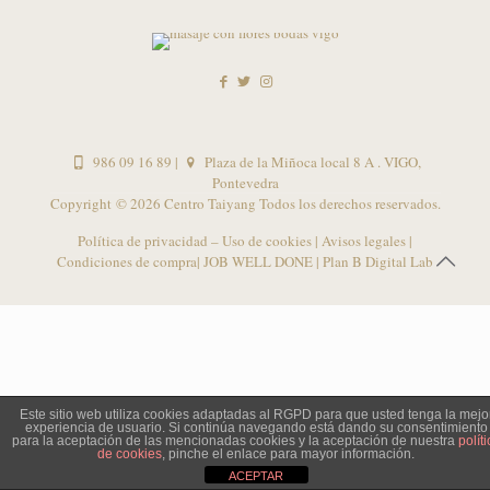
986 09 16 89
|
Plaza de la Miñoca local 8 A . VIGO,
Pontevedra
Copyright ©
2026 Centro Taiyang Todos los derechos reservados.
Política de privacidad – Uso de cookies
|
Avisos legales
|
Condiciones de compra
| JOB WELL DONE |
Plan B Digital Lab
Este sitio web utiliza cookies adaptadas al RGPD para que usted tenga la mejo
experiencia de usuario. Si continúa navegando está dando su consentimiento
para la aceptación de las mencionadas cookies y la aceptación de nuestra
políti
de cookies
, pinche el enlace para mayor información.
ACEPTAR