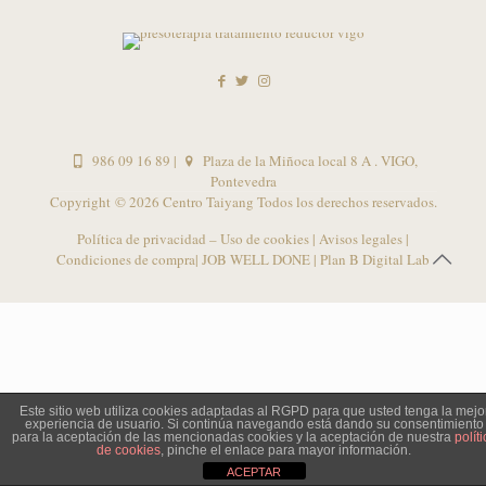
986 09 16 89
|
Plaza de la Miñoca local 8 A . VIGO,
Pontevedra
Copyright ©
2026 Centro Taiyang Todos los derechos reservados.
Política de privacidad – Uso de cookies
|
Avisos legales
|
Condiciones de compra
| JOB WELL DONE |
Plan B Digital Lab
Este sitio web utiliza cookies adaptadas al RGPD para que usted tenga la mejo
experiencia de usuario. Si continúa navegando está dando su consentimiento
para la aceptación de las mencionadas cookies y la aceptación de nuestra
políti
de cookies
, pinche el enlace para mayor información.
ACEPTAR