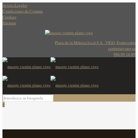
Avisos Legales
Condiciones de Compra
Cookies
Sitemap
Plaza de la Miñoca local 8 A . VIGO, Pontevedra
centrotaiyang.es
986 09 16 89
0