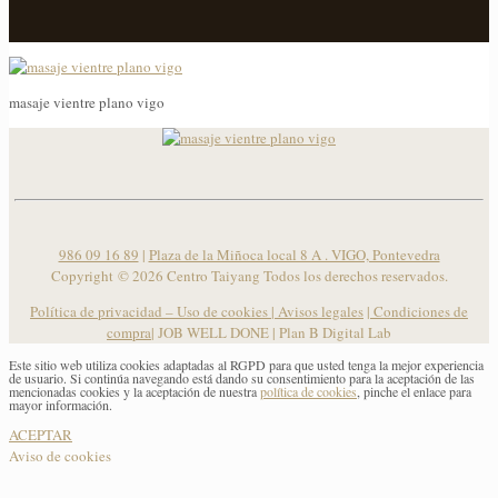
masaje vientre plano vigo
masaje vientre plano vigo
986 09 16 89
|
Plaza de la Miñoca local 8 A . VIGO, Pontevedra
Copyright ©
2026 Centro Taiyang Todos los derechos reservados.
Política de privacidad – Uso de cookies
|
Avisos legales
|
Condiciones de
compra
| JOB WELL DONE |
Plan B Digital Lab
Este sitio web utiliza cookies adaptadas al RGPD para que usted tenga la mejor experiencia
de usuario. Si continúa navegando está dando su consentimiento para la aceptación de las
mencionadas cookies y la aceptación de nuestra
política de cookies
, pinche el enlace para
mayor información.
ACEPTAR
Aviso de cookies