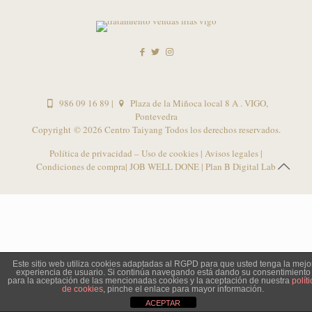
986 09 16 89
|
Plaza de la Miñoca local 8 A . VIGO,
Pontevedra
Copyright ©
2026 Centro Taiyang Todos los derechos reservados.
Política de privacidad – Uso de cookies
|
Avisos legales
|
Condiciones de compra
| JOB WELL DONE |
Plan B Digital Lab
Este sitio web utiliza cookies adaptadas al RGPD para que usted tenga la mejo
experiencia de usuario. Si continúa navegando está dando su consentimiento
para la aceptación de las mencionadas cookies y la aceptación de nuestra
políti
de cookies
, pinche el enlace para mayor información.
ACEPTAR