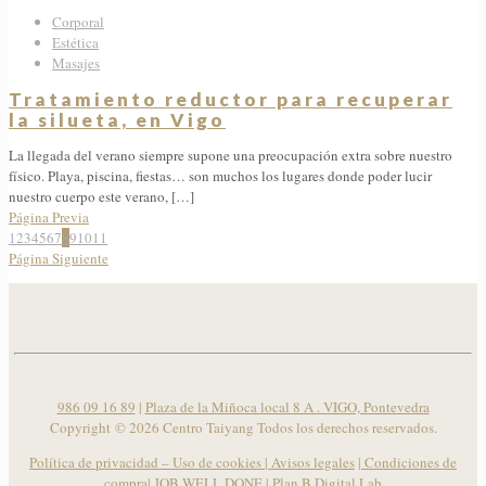
Corporal
Estética
Masajes
Tratamiento reductor para recuperar
la silueta, en Vigo
La llegada del verano siempre supone una preocupación extra sobre nuestro
físico. Playa, piscina, fiestas… son muchos los lugares donde poder lucir
nuestro cuerpo este verano,
[…]
Página Previa
1
2
3
4
5
6
7
8
9
10
11
Página Siguiente
986 09 16 89
|
Plaza de la Miñoca local 8 A . VIGO, Pontevedra
Copyright ©
2026 Centro Taiyang Todos los derechos reservados.
Política de privacidad – Uso de cookies
|
Avisos legales
|
Condiciones de
compra
| JOB WELL DONE |
Plan B Digital Lab