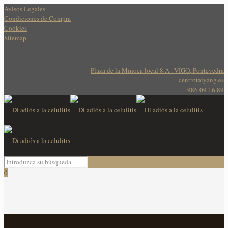
Avisos Legales
Condiciones de Compra
Cookies
Sitemap
Plaza de la Miñoca local 8 A . VIGO, Pontevedra
centrotaiyang.es
986 09 16 89
0