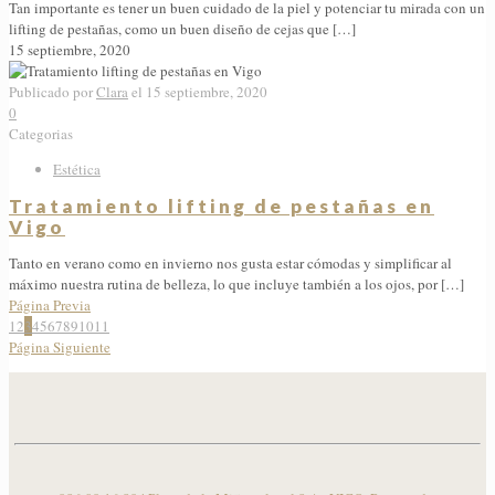
Tan importante es tener un buen cuidado de la piel y potenciar tu mirada con un
lifting de pestañas, como un buen diseño de cejas que
[…]
15 septiembre, 2020
Publicado por
Clara
el
15 septiembre, 2020
0
Categorias
Estética
Tratamiento lifting de pestañas en
Vigo
Tanto en verano como en invierno nos gusta estar cómodas y simplificar al
máximo nuestra rutina de belleza, lo que incluye también a los ojos, por
[…]
Página Previa
1
2
3
4
5
6
7
8
9
10
11
Página Siguiente