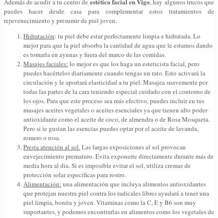
estética facial en Vigo
Además de acudir a tu centro de
, hay algunos trucos que
puedes hacer desde casa para complementar estos tratamientos de
rejuvenecimiento y presumir de piel joven.
Hidratación
: tu piel debe estar perfectamente limpia e hidratada. Lo
mejor para que la piel absorba la cantidad de agua que le estamos dando
es tomarla en ayunas y fuera del marco de las comidas.
Masajes faciales:
lo mejor es que los haga un esteticista facial, pero
puedes hacértelos diariamente cuando tengas un rato. Esto activará la
circulación y le aportará elasticidad a tu piel. Masajea suavemente por
todas las partes de la cara teniendo especial cuidado con el contorno de
los ojos. Para que este proceso sea más efectivo, puedes incluir en tus
masajes aceites vegetales o aceites esenciales ya que tienen alto poder
antioxidante como el aceite de coco, de almendra o de Rosa Mosqueta.
Pero si te gustan las esencias puedes optar por el aceite de lavanda,
romero o rosa.
Presta atención al sol.
Las largas exposiciones al sol provocan
envejecimiento prematuro. Evita exponerte directamente durante más de
media hora al día. Si es imposible evitar el sol, utiliza cremas de
protección solar específicas para rostro.
Alimentación:
una alimentación que incluya alimentos antioxidantes
que protejan nuestra piel contra los radicales libres ayudará a tener una
piel limpia, bonita y joven. Vitaminas como la C, E y B6 son muy
importantes, y podemos encontrarlas en alimentos como los vegetales de