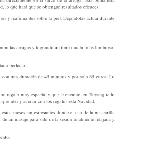
a directamente en el surco de la arruga. Esta bolita está
, lo que hará que se obtengan resultados eficaces.
res y reafirmantes sobre la piel. Dejándolas actuar durante
tiempo las arrugas y logrando un tono mucho más luminoso,
iado perfecto.
e con una duración de 45 minutos y por solo 65 euros. Lo
r un regalo muy especial y que le encante, en Taiyang te lo
orprender y acertar con los regalos esta Navidad.
 estos meses tan estresantes donde el uso de la mascarilla
de un masaje para salir de la sesión totalmente relajada y
ento.