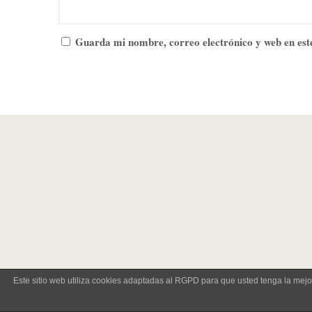
Guarda mi nombre, correo electrónico y web en est
Este sitio web utiliza cookies adaptadas al RGPD para que usted tenga la mej
Política de privacidad –