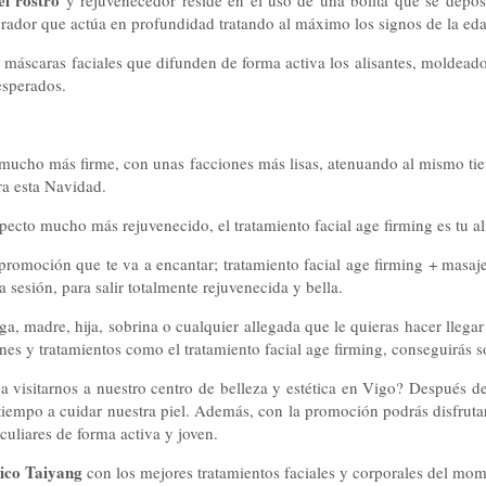
el rostro
y rejuvenecedor reside en el uso de una bolita que se deposit
ador que actúa en profundidad tratando al máximo los signos de la edad
os máscaras faciales que difunden de forma activa los alisantes, moldeado
esperados.
tro mucho más firme, con unas facciones más lisas, atenuando al mismo 
ra esta Navidad.
specto mucho más rejuvenecido, el tratamiento facial age firming es tu al
romoción que te va a encantar; tratamiento facial age firming + masaj
 sesión, para salir totalmente rejuvenecida y bella.
iga, madre, hija, sobrina o cualquier allegada que le quieras hacer llega
es y tratamientos como el tratamiento facial age firming, conseguirás s
 a visitarnos a nuestro centro de belleza y estética en Vigo? Después de
tiempo a cuidar nuestra piel. Además, con la promoción podrás disfrutar 
eculiares de forma activa y joven.
tico Taiyang
con los mejores tratamientos faciales y corporales del mom