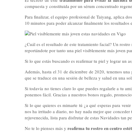
tratamiento para evitar la flacidez d
El secreto de este
compuesta y constituida por un sérum concentrado regener
Para finalizar, el equipo profesional de Taiyang, aplica d
10 minutos para poder alcanzar finalmente los resultados 
¿Cuál es el resultado de este tratamiento facial? Un ros
reportándote por tanto una piel visiblemente más joven pa
Si lo que estás buscando es reafirmar tu piel y lograr un a
Además, hasta el 31 de diciembre de 2020, tenemos una p
que se traduce en una sesión de belleza y salud en una sola
Si todavía no tienes claro lo que puedes regalarle a tu am
ponemos fácil. Gracias a nuestros bonos regalo, promocion
Si lo que quieres es mimarte tú ¿a qué esperas para venir
nos ha irritado a diario, no hay nada mejor que conceder 
rejuvenecida, lista para disfrutar de estas Navidades tan p
reafirma tu rostro en centro esté
No te lo pienses más y