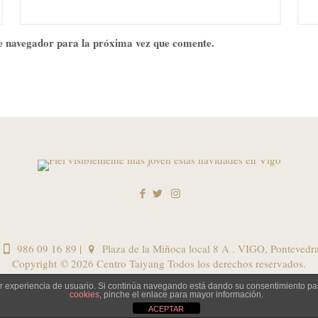
e navegador para la próxima vez que comente.
986 09 16 89
|
Plaza de la Miñoca local 8 A . VIGO, Pontevedr
Copyright ©
2026 Centro Taiyang Todos los derechos reservados.
or experiencia de usuario. Si continúa navegando está dando su consentimiento pa
 Uso de cookies
|
Avisos legales
|
Condiciones de compra
| JOB WELL D
cookies
, pinche el enlace para mayor información.
ACEPTAR